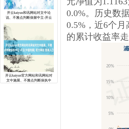
元净值为1.11
0.0%。历史数
开云kaiyun和讯网站对文中论
说、不雅点判断保握中立-开云
0.5%，近6个月
的累计收益率走
开云kaiyun官方网站和讯网站对
文中施展、不雅点判断保执中