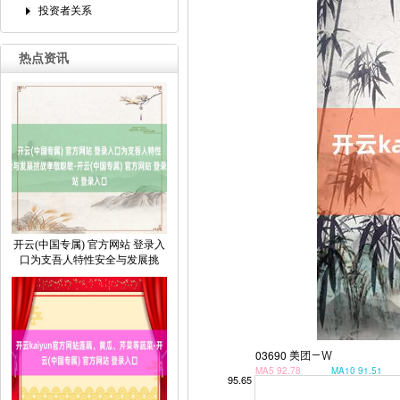
投资者关系
热点资讯
开云(中国专属)官方网站登录入
口为支吾人特性安全与发展挑