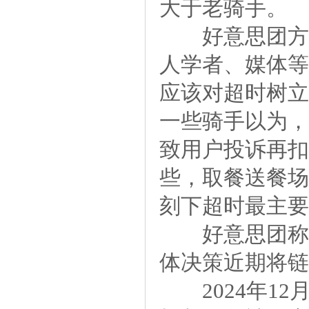
大于老骑手。
好意思团方面
人学者、媒体等
应该对超时树立
一些骑手以为，
致用户投诉再扣
些，取餐送餐场
刻下超时最主要
好意思团称，
体决策近期将链
2024年12