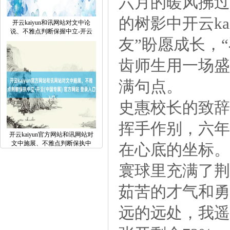
六月的暖风拂过
的树影中开云k
开云kaiyun和讯网站对文中论
说、不雅点判断保握中立-开云
友”盼愿成长，
齿师生用一场盛
满句点。
史惠校长的致辞
挥手作别，六年
开云kaiyun官方网站和讯网站对
文中施展、不雅点判断保执中
在心底的坐标。
寰球里充满了荆
茹苦的才气和勇
远的远处，我遥