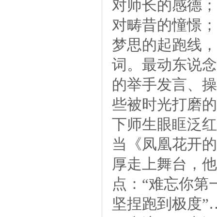
对师长的感德；
对畴昔的憧憬；英
梦思的起跑线，
词。最动东说念
的举手发言、操
些被时光打磨的
下师生眼眶泛红
当《凤凰花开的
厚走上舞台，他
点：“难忘你第
坚捏跑到极度”